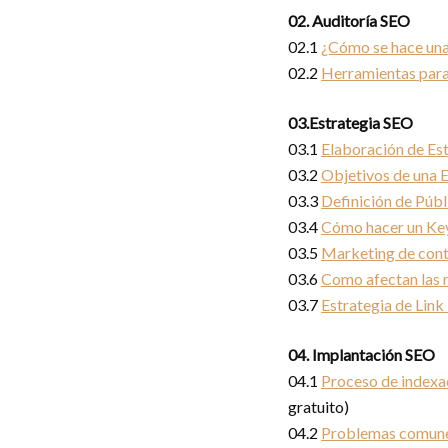
02. Auditoría SEO
02.1
¿Cómo se hace una
02.2
Herramientas para
03.Estrategia SEO
03.1
Elaboración de Es
03.2
Objetivos de una 
03.3
Definición de Púb
03.4
Cómo hacer un Ke
03.5
Marketing de conte
03.6
Como afectan las 
03.7
Estrategia de Link
04. Implantación SEO
04.1
Proceso de indexac
gratuito)
04.2
Problemas comune