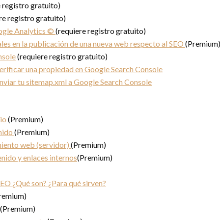
 registro gratuito)
re registro gratuito)
ogle Analytics ©
(requiere registro gratuito)
les en la publicación de una nueva web respecto al SEO
(Premium
nsole
(requiere registro gratuito)
rificar una propiedad en Google Search Console
viar tu sitemap.xml a Google Search Console
io
(Premium)
nido
(Premium)
miento web (servidor)
(Premium)
nido y enlaces internos
(Premium)
SEO ¿Qué son? ¿Para qué sirven?
remium)
(Premium)