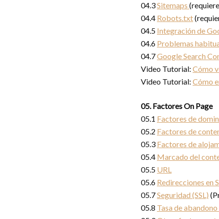
04.3
Sitemaps
(requiere
04.4
Robots.txt
(requie
04.5
Integración de Go
04.6
Problemas habitua
04.7
Google Search Co
Video Tutorial:
Cómo ve
Video Tutorial:
Cómo en
05. Factores On Page
05.1
Factores de domin
05.2
Factores de conte
05.3
Factores de aloja
05.4
Marcado del conte
05.5
URL
05.6
Redirecciones en 
05.7
Seguridad (SSL)
(P
05.8
Tasa de abandono