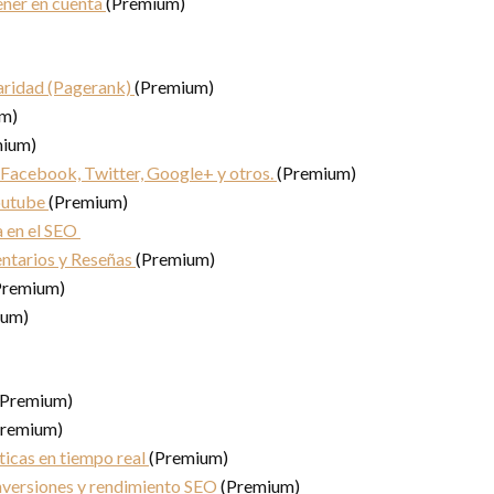
ener en cuenta
(Premium)
aridad (Pagerank)
(Premium)
m)
mium)
 Facebook, Twitter, Google+ y otros.
(Premium)
outube
(Premium)
a en el SEO
entarios y Reseñas
(Premium)
Premium)
ium)
(Premium)
remium)
ticas en tiempo real
(Premium)
nversiones y rendimiento SEO
(Premium)