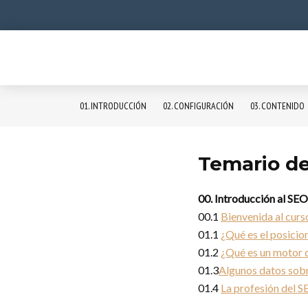
01. INTRODUCCIÓN
02. CONFIGURACIÓN
03. CONTENIDO
Temario de
00. Introducción al SEO
00.1
Bienvenida al cur
01.1
¿Qué es el posici
01.2
¿Qué es un motor 
01.3
Algunos datos sob
01.4
La profesión del 