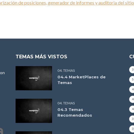
zación de posiciones, generador de informes y auditoria del siti
TEMAS MÁS VISTOS
C
3
04. TEMAS
con
04.4 MarketPlaces de
5
Temas
4
4
04. TEMAS
04.3 Temas
4
Recomendados
3
3