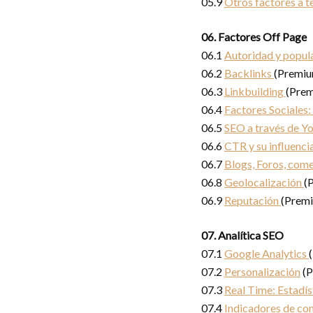
05.9
Otros factores a t
06. Factores Off Page
06.1
Autoridad y popul
06.2
Backlinks
(Premiu
06.3
Linkbuilding
(Pre
06.4
Factores Sociales:
06.5
SEO a través de Y
06.6
CTR y su influenci
06.7
Blogs, Foros, com
06.8
Geolocalización
(
06.9
Reputación
(Prem
07. Analítica SEO
07.1
Google Analytics
07.2
Personalización
(P
07.3
Real Time: Estadís
07.4
Indicadores de co