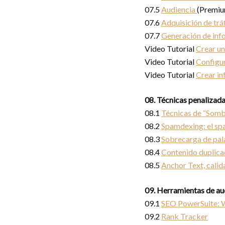
07.5
Audiencia
(Premiu
07.6
Adquisición de trá
07.7
Generación de in
Video Tutorial
Crear un
Video Tutorial
Configur
Video Tutorial
Crear in
08. Técnicas penalizad
08.1
Técnicas de “Somb
08.2
Spamdexing: el sp
08.3
Sobrecarga de pal
08.4
Contenido duplica
08.5
Anchor Text, calid
09. Herramientas de au
09.1
SEO PowerSuite: 
09.2
Rank Tracker