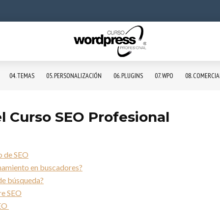
04. TEMAS
05. PERSONALIZACIÓN
06. PLUGINS
07. WPO
08. COMERCI
l Curso SEO Profesional
so de SEO
onamiento en buscadores?
de búsqueda?
re SEO
SEO