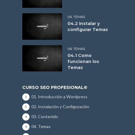
04. TEMAS
04.2 Instalar y
configurar Temas
04. TEMAS
04.1 Como
funcionan los
Temas
CURSO SEO PROFESIONAL©
01. Introducción a Wordpress
3
02. Instalación y Configuración
5
03. Contenido
4
04. Temas
4