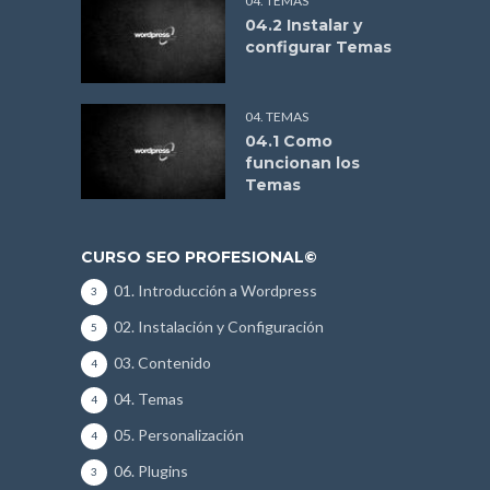
04. TEMAS
04.2 Instalar y
configurar Temas
04. TEMAS
04.1 Como
funcionan los
Temas
CURSO SEO PROFESIONAL©
01. Introducción a Wordpress
3
02. Instalación y Configuración
5
03. Contenido
4
04. Temas
4
05. Personalización
4
06. Plugins
3