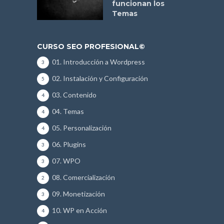
funcionan los
Temas
CURSO SEO PROFESIONAL©
01. Introducción a Wordpress
3
02. Instalación y Configuración
5
03. Contenido
4
04. Temas
4
05. Personalización
4
06. Plugins
3
07. WPO
3
08. Comercialización
2
09. Monetización
3
10. WP en Acción
4