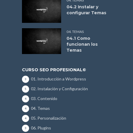
04. TEMAS
04.2 Instalar y
configurar Temas
04. TEMAS
04.1 Como
funcionan los
Temas
CURSO SEO PROFESIONAL©
01. Introducción a Wordpress
3
02. Instalación y Configuración
5
03. Contenido
4
04. Temas
4
05. Personalización
4
06. Plugins
3