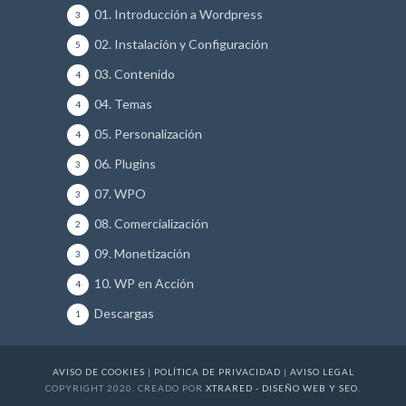
01. Introducción a Wordpress
3
02. Instalación y Configuración
5
03. Contenido
4
04. Temas
4
05. Personalización
4
06. Plugins
3
07. WPO
3
08. Comercialización
2
09. Monetización
3
10. WP en Acción
4
Descargas
1
AVISO DE COOKIES
|
POLÍTICA DE PRIVACIDAD
|
AVISO LEGAL
COPYRIGHT 2020. CREADO POR
XTRARED - DISEÑO WEB Y SEO
.