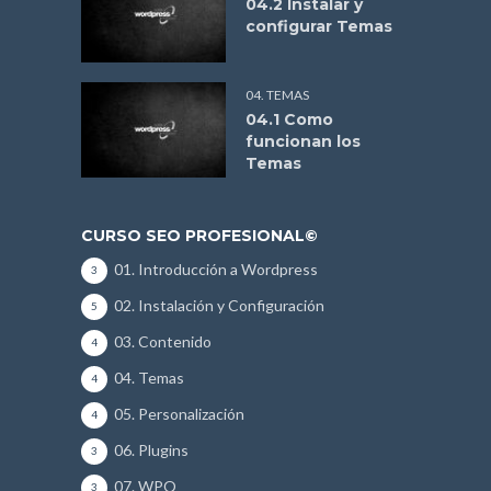
04.2 Instalar y
configurar Temas
04. TEMAS
04.1 Como
funcionan los
Temas
CURSO SEO PROFESIONAL©
01. Introducción a Wordpress
3
02. Instalación y Configuración
5
03. Contenido
4
04. Temas
4
05. Personalización
4
06. Plugins
3
07. WPO
3