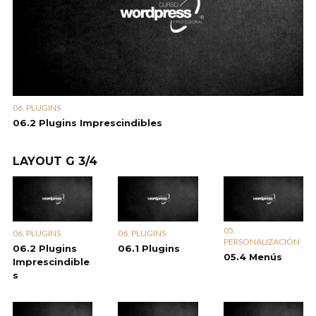
06. PLUGINS
06
06.2 Plugins Imprescindibles
06
LAYOUT G 3/4
05.
06. PLUGINS
06. PLUGINS
PERSONALIZACIÓN
06.2 Plugins
06.1 Plugins
05.4 Menús
Imprescindible
s