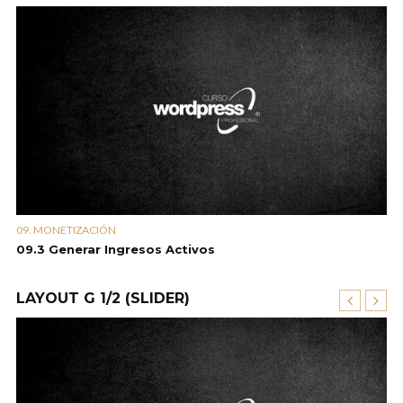
09. MONETIZACIÓN
09
09.3 Generar Ingresos Activos
09
LAYOUT G 1/2 (SLIDER)