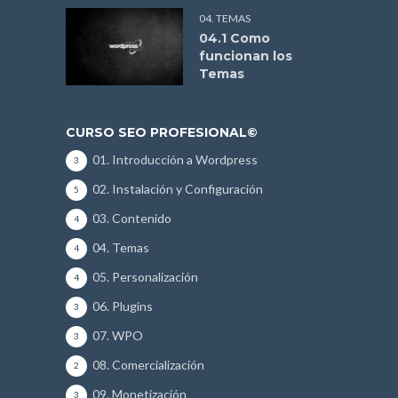
04. TEMAS
04.1 Como
funcionan los
Temas
CURSO SEO PROFESIONAL©
01. Introducción a Wordpress
3
02. Instalación y Configuración
5
03. Contenido
4
04. Temas
4
05. Personalización
4
06. Plugins
3
07. WPO
3
08. Comercialización
2
09. Monetización
3