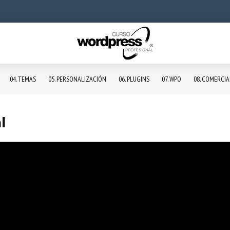
04. TEMAS
05. PERSONALIZACIÓN
06. PLUGINS
07. WPO
08. COMERCI
l