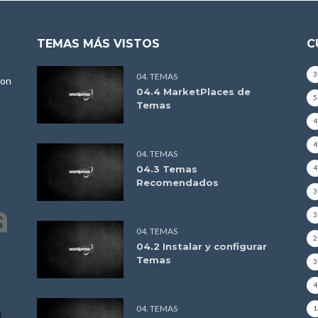
TEMAS MÁS VISTOS
C
3
04. TEMAS
con
04.4 MarketPlaces de
5
Temas
4
4
04. TEMAS
04.3 Temas
4
Recomendados
3
3
04. TEMAS
2
04.2 Instalar y configurar
Temas
3
4
04. TEMAS
1